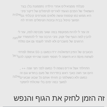
סבלתי מפציאיליס אחרי הילדה (תסמונת בל) בצד
השמאלי של הפנים הגעתי לאיריס לטיפולים של דיקור סיני
אילנית
היא ממש כמו קוסמת עושה פלאים מטורפים קיבלתי גם
המשך טיפול בבית ובזכות הטיפולים חזרתי לח
זה עזר לי להיות מפוקסת במה שאני מכניסה לפה, עזר לי
להבין למה הגוף שלי זקוק. והכי הרבה עזר לי להתמודד עם
חנה
הרגעים של משברים ולא לוותר לעצמי גם אם נפלתי
הכאבים של הפיברומיאלגיה ירדו כמעט ב-50 אחוז!! למדתי
רחל
לשתות מים!! היא תיאמה לי תוספי תזונה שהייתי זקוקה להם
התחלתי אצל איריס נשמה לי כמעט לפני חצי שנה ++ ,
היום אני חווה כאבי ראש בתדירות של פעם בחודש וגם זה
אילנה
כמעט ולא כששלפני כן חוויתי אותם כל שבוע שבועיים
למשך כמה ימים בלי שיכולתי לתפקד
זה הזמן לחזק את הגוף והנפש