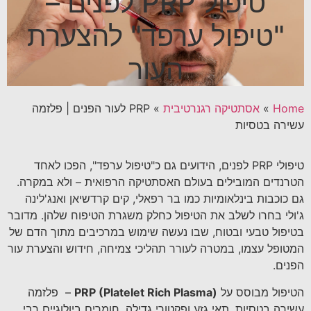
טיפול PRP לפנים –
"טיפול ערפד" להצערת
העור
Home
»
אסתטיקה רגנרטיבית
»
PRP לעור הפנים | פלזמה
עשירה בטסיות
טיפולי PRP לפנים, הידועים גם כ"טיפול ערפד", הפכו לאחד
הטרנדים המובילים בעולם האסתטיקה הרפואית – ולא במקרה.
גם כוכבות בינלאומיות כמו בר רפאלי, קים קרדשיאן ואנג'לינה
ג'ולי בחרו לשלב את הטיפול כחלק משגרת הטיפוח שלהן. מדובר
בטיפול טבעי ובטוח, שבו נעשה שימוש במרכיבים מתוך הדם של
המטופל עצמו, במטרה לעורר תהליכי צמיחה, חידוש והצערת עור
הפנים.
הטיפול מבוסס על
PRP (Platelet Rich Plasma)
– פלזמה
עשירה בטסיות, תאי גזע ופקטורי גדילה, חומרים ביולוגיים רבי