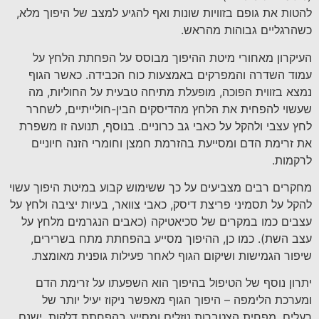
להטות את גופם בזוויות שונות ואף להגיע למצב של היפוך מלא,
כשהרגליים גבוהות מהראש.
העיקרון מאחורי מיטת ההיפוך מבוסס על הפחתת הלחץ על
עמוד השדרה והמפרקים באמצעות כוח הכבידה. כאשר הגוף
נמצא בזווית הפוכה, מופעלת מתיחה טבעית על החוליות, מה
שעשוי להפחית את הלחץ מהדיסקים הבין-חולייתיים, לשחרר
לחץ עצבי ולהקל על כאבי גב כרוניים. בנוסף, תנועה זו משפרת
את זרימת הדם ומסייעת בהזרמת חמצן וחומרי הזנה חיוניים
לרקמות.
מחקרים רבים מצביעים על כך ששימוש קבוע במיטת היפוך עשוי
להקל על תסמיני פריצת דיסק, כאבי צוואר, בעיות יציבה ולחץ על
עצבים כמו במקרים של סכיאטיקה (כאבים הנגרמים מלחץ על
עצב השת). כמו כן, ההיפוך מסייע בהפחתת מתח בשרירים,
שיפור הגמישות ושיקום הגוף לאחר פעילות גופנית מאומצת.
יתרון נוסף של הטיפול בהיפוך הוא השפעתו על זרימת הדם
ומערכת הלימפה – היפוך הגוף מאפשר ניקוז יעיל יותר של
רעלים, מפחית הצטברות נוזלים ומסייע בהפחתת דלקות. ישנם