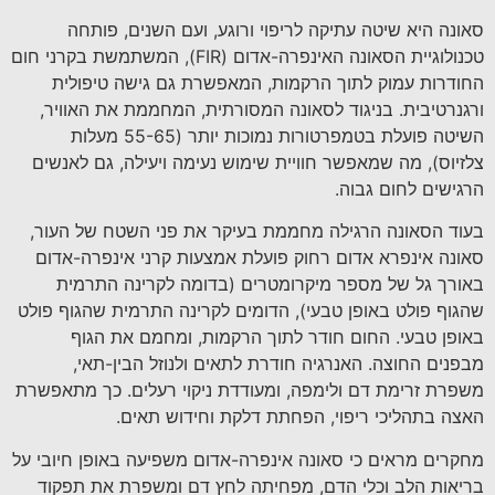
סאונה היא שיטה עתיקה לריפוי ורוגע, ועם השנים, פותחה
טכנולוגיית הסאונה האינפרה-אדום (FIR), המשתמשת בקרני חום
החודרות עמוק לתוך הרקמות, המאפשרת גם גישה טיפולית
ורגנרטיבית. בניגוד לסאונה המסורתית, המחממת את האוויר,
השיטה פועלת בטמפרטורות נמוכות יותר (55-65 מעלות
צלזיוס), מה שמאפשר חוויית שימוש נעימה ויעילה, גם לאנשים
הרגישים לחום גבוה.
בעוד הסאונה הרגילה מחממת בעיקר את פני השטח של העור,
סאונה אינפרא אדום רחוק פועלת אמצעות קרני אינפרה-אדום
באורך גל של מספר מיקרומטרים (בדומה לקרינה התרמית
שהגוף פולט באופן טבעי), הדומים לקרינה התרמית שהגוף פולט
באופן טבעי. החום חודר לתוך הרקמות, ומחמם את הגוף
מבפנים החוצה. האנרגיה חודרת לתאים ולנוזל הבין-תאי,
משפרת זרימת דם ולימפה, ומעודדת ניקוי רעלים. כך מתאפשרת
האצה בתהליכי ריפוי, הפחתת דלקת וחידוש תאים.
מחקרים מראים כי סאונה אינפרה-אדום משפיעה באופן חיובי על
בריאות הלב וכלי הדם, מפחיתה לחץ דם ומשפרת את תפקוד