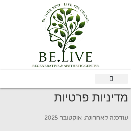
נושאים נוספים
אודות Be.Live
רפואה אינטגרטיבית – משולבת
אסתטיקה רגנרטיבית
טיפולים רגרנרטיביים
מדיניות פרטיות
עודכנה לאחרונה: אוקטובר 2025