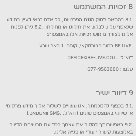
8 זכויות המשתמש
.8.1 בהתאם לחוק הגנת הפרטיות, כל אדם זכאי לעיין במידע
שנאסף עליו, לבקש את תיקונו או מחיקתו. .8.2 ניתן לפנות
אלינו לצורך מימוש זכויות אלו באמצעות:
,Be.Live רחוב הבורסקאי, קומה ,1 באר שבע
דוא"ל: office@be-live.co.il
טלפון: 077-9563880
9 דיוור ישיר
.9.1 בכפוף להסכמתך, אנו עשויים לשלוח אליך מידע פרסומי
או שיווקי באמצעים שונים )דוא"ל, ,SMS וואטסאפ.(
.9.2 באפשרותך להסיר את עצמך בכל עת מרשימת הדיוור
באמצעות קישור ייעודי או פנייה אלינו.