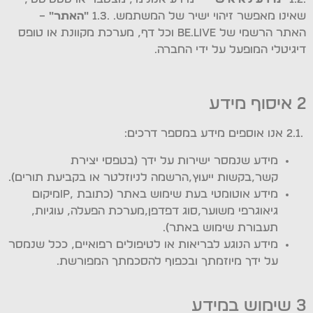
שאינו מאפשר זיהוי ישיר של המשתמש. .1.3
"האתר
"
–
האתר הרשמי של Be.Live וכל דף, מערכת מקוונת או טופס
דיגיטלי המופעל על ידי החברה.
2 איסוף מידע
.2.1 אנו אוספים מידע במספר דרכים:
מידע שנמסר ישירות על ידך (בטפסי יצירת
קשר,בקשות ייעוץ,הרשמה לניוזלטר או בקביעת תורים).
מידע אוטומטי בעת שימוש באתר (כתובת ,IPמיקום
גיאוגרפי משוער,סוג דפדפן,מערכת הפעלה, עוגיות,
תעבורת שימוש באתר).
מידע הנוגע לבריאות או לטיפולים רפואיים, ככל שנמסר
על ידך מיוזמתך ובכפוף להסכמתך המפורשת.
3 שימוש במידע