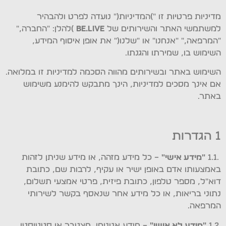
מדיניות פרטיות זו ")המדיניות(" נועדה לפרט ולהבהיר
למשתמשי האתר והשירותים של
Be.Live
)להלן: "החברה,"
"המרפאה," "אנחנו" או "שלנו(" את אופן איסוף המידע,
השימוש בו, שמירתו והגנתו.
השימוש באתר ובשירותים מהווה הסכמה למדיניות זו במלואה.
אם אינך מסכים למדיניות, הינך מתבקש להימנע משימוש
באתר.
1 הגדרות
.1.1
"מידע אישי
"
– כל מידע מזהה, או מידע שניתן לזהות
באמצעותו אדם באופן ישיר או עקיף, לרבות שם, כתובת
דוא"ל, מספר טלפון, כתובת פיזית, פרטי אמצעי תשלום,
נתוני בריאות, או כל מידע אחר שנאסף בקשר לשירותי
המרפאה.
.1.2
"מידע לא אישי
"
– מידע אנונימי, מצטבר או סטטיסטי,